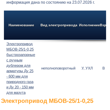
информация дана по состоянию на 23.07.2026 г.
Наименование
Вид электропривода
Исполнение
Взры
Электропривод
МБОВ-25/1-0,25
быстрозапорные
с ручным
дублером для
неполноповоротный
У, УХЛ
В
арматуры Ду 25
- 600 мм для
природного газа
и Ду 20 - 150 мм
для мазута
Электропривод МБОВ-25/1-0,25