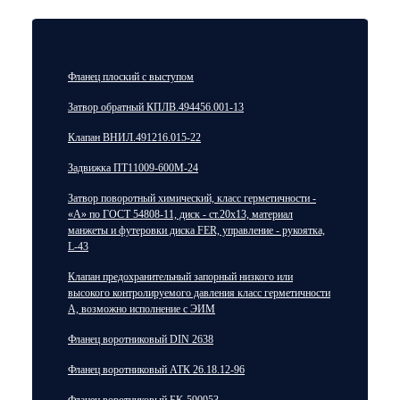
Фланец плоский с выступом
Затвор обратный КПЛВ.494456.001-13
Клапан ВНИЛ.491216.015-22
Задвижка ПТ11009-600М-24
Затвор поворотный химический, класс герметичности -
«А» по ГОСТ 54808-11, диск - ст.20х13, материал
манжеты и футеровки диска FER, управление - рукоятка,
L-43
Клапан предохранительный запорный низкого или
высокого контролируемого давления класс герметичности
А, возможно исполнение с ЭИМ
Фланец воротниковый DIN 2638
Фланец воротниковый АТК 26.18.12-96